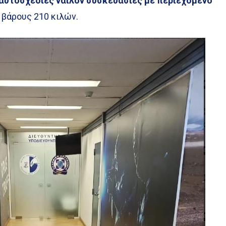
 αυτοσχέδιες νάιλον συσκευασίες με περιεχόμενο
ύ βάρους 210 κιλών.