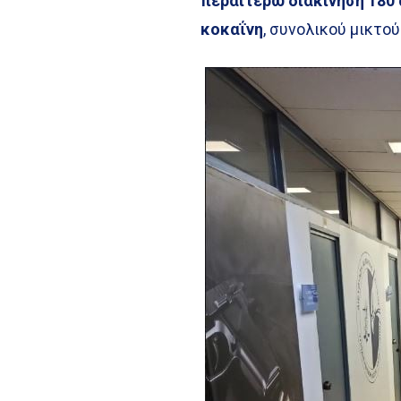
περαιτέρω διακίνηση 180
κοκαΐνη
, συνολικού μικτο