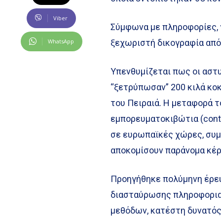
Viber
Σύμφωνα με πληροφορίες, γ
WhatsApp
ξεχωριστή δικογραφία από 
Υπενθυμίζεται πως οι αστυ
“ξετρύπωσαν” 200 κιλά κοκ
του Πειραιά. Η μεταφορά τ
εμπορευματοκιβώτια (conta
σε ευρωπαϊκές χώρες, συμ
αποκομίσουν παράνομα κέρ
Προηγήθηκε πολύμηνη έρευ
διασταύρωσης πληροφορια
μεθόδων, κατέστη δυνατός