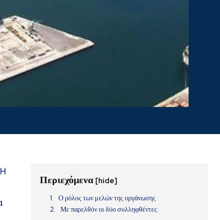
 Η
Περιεχόμενα
[hide]
Ο ρόλος των μελών της οργάνωσης
α
Με παρελθόν οι δύο συλληφθέντες