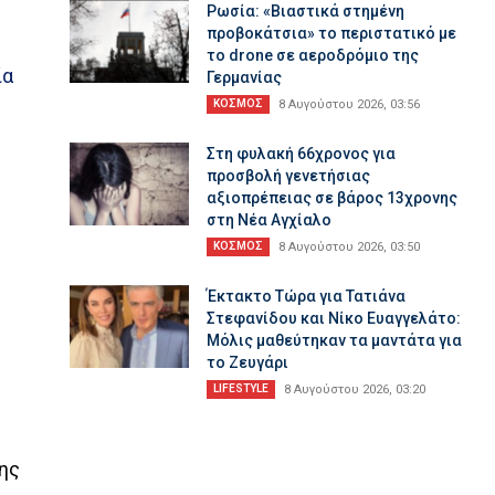
Ρωσία: «Βιαστικά στημένη
προβοκάτσια» το περιστατικό με
το drone σε αεροδρόμιο της
ία
Γερμανίας
ΚΟΣΜΟΣ
8 Αυγούστου 2026, 03:56
Στη φυλακή 66χρονος για
προσβολή γενετήσιας
αξιοπρέπειας σε βάρος 13χρονης
στη Νέα Αγχίαλο
ΚΟΣΜΟΣ
8 Αυγούστου 2026, 03:50
Έκτακτο Τώρα για Τατιάνα
Στεφανίδου και Νίκο Ευαγγελάτο:
Μόλις μαθεύτηκαν τα μαντάτα για
το Ζευγάρι
LIFESTYLE
8 Αυγούστου 2026, 03:20
σης