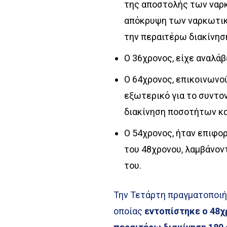
της αποστολής των ναρκ
απόκρυψη των ναρκωτικ
την περαιτέρω διακίνησ
Ο 36χρονος, είχε αναλά
Ο 64χρονος, επικοινωνο
εξωτερικό για το συντο
διακίνηση ποσοτήτων κ
Ο 54χρονος, ήταν επιφο
του 48χρονου, λαμβάνον
του.
Την Τετάρτη πραγματοποιήθ
οποίας
εντοπίστηκε ο 48χ