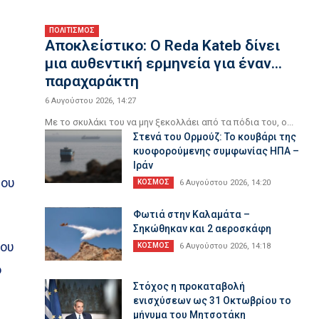
ΠΟΛΙΤΙΣΜΟΣ
Αποκλείστικο: Ο Reda Kateb δίνει
μια αυθεντική ερμηνεία για έναν…
παραχαράκτη
6 Αυγούστου 2026, 14:27
ς
Με το σκυλάκι του να μην ξεκολλάει από τα πόδια του, ο...
Στενά του Ορμούζ: Το κουβάρι της
κυοφορούμενης συμφωνίας ΗΠΑ –
Ιράν
του
ΚΟΣΜΟΣ
6 Αυγούστου 2026, 14:20
Φωτιά στην Καλαμάτα –
Σηκώθηκαν και 2 αεροσκάφη
ΐου
ΚΟΣΜΟΣ
6 Αυγούστου 2026, 14:18
ό
Στόχος η προκαταβολή
ενισχύσεων ως 31 Οκτωβρίου το
μήνυμα του Μητσοτάκη