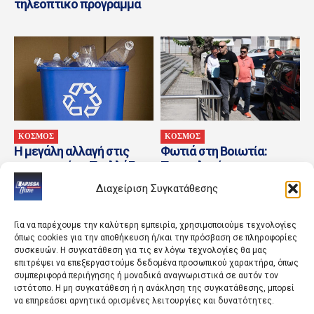
τηλεοπτικό πρόγραμμα
ΚΟΣΜΟΣ
ΚΟΣΜΟΣ
Η μεγάλη αλλαγή στις
Φωτιά στη Βοιωτία:
συσκευασίες: Τι αλλάζει
Προφυλακίστηκαν ο
στην ΕΕ από τις 12
Δήμαρχος Στυλίδας και
Διαχείριση Συγκατάθεσης
Αυγούστου
άλλοι δύο
κατηγορούμενοι
Για να παρέχουμε την καλύτερη εμπειρία, χρησιμοποιούμε τεχνολογίες
όπως cookies για την αποθήκευση ή/και την πρόσβαση σε πληροφορίες
συσκευών. Η συγκατάθεση για τις εν λόγω τεχνολογίες θα μας
επιτρέψει να επεξεργαστούμε δεδομένα προσωπικού χαρακτήρα, όπως
συμπεριφορά περιήγησης ή μοναδικά αναγνωριστικά σε αυτόν τον
ιστότοπο. Η μη συγκατάθεση ή η ανάκληση της συγκατάθεσης, μπορεί
να επηρεάσει αρνητικά ορισμένες λειτουργίες και δυνατότητες.