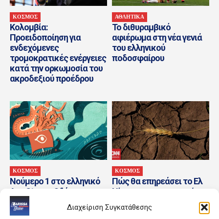
ΚΟΣΜΟΣ
ΑΘΛΗΤΙΚΑ
Κολομβία:
Το διθυραμβικό
Προειδοποίηση για
αφιέρωμα στη νέα γενιά
ενδεχόμενες
του ελληνικού
τρομοκρατικές ενέργειες
ποδοσφαίρου
κατά την ορκωμοσία του
ακροδεξιού προέδρου
ΚΟΣΜΟΣ
ΚΟΣΜΟΣ
Νούμερο 1 στο ελληνικό
Πώς θα επηρεάσει το Ελ
App Store η Οδύσσεια του
Νίνιο την επισιτιστική
Ομήρου του Διαμαντή
ασφάλεια – Σχεδόν 49
Διαχείριση Συγκατάθεσης
Καραναστάση
εκατ. άνθρωποι...