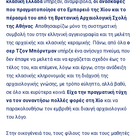
κλασική Ελλάδα
υπήρξαν, αναμφίβολα,
οι ανασκαφές
που πραγματοποίησε στο Εμπορειό της Χίου και το
πέρασμά του από τη Βρετανική Αρχαιολογική Σχολή
της Αθήνας
. Αποθησαυρίζω μόνο τη συστηματική
συμβολή του στην ελληνική αγγειογραφία και τη μελέτη
της αρχαϊκής και κλασικής κεραμικής. Πάνω, από όλα
ο
σερ Τζον Μπόρντμαν
υπήρξε ένα ανήσυχο πνεύμα, που
δεν έπαψε να μελετά και να εργάζεται σχεδόν έως το
τέλος του, και επέμενε, λόγω και έργω, στην ανάδειξη
της κλασικής κληρονομιάς και τη διάχυσή της
αρχαιολογικής γνώσης, με τρόπο εύληπτο, αλλά βαθύ,
σε όλο και ευρύτερα κοινά.
Είχα την πραγματική τύχη
να τον συναντήσω πολλές φορές στη Χίο
και να
παρακολουθήσω τον εμβριθή και διαυγή αρχαιολογικό
του λόγο.
Στην οικογένειά του, τους φίλους του και τους μαθητές