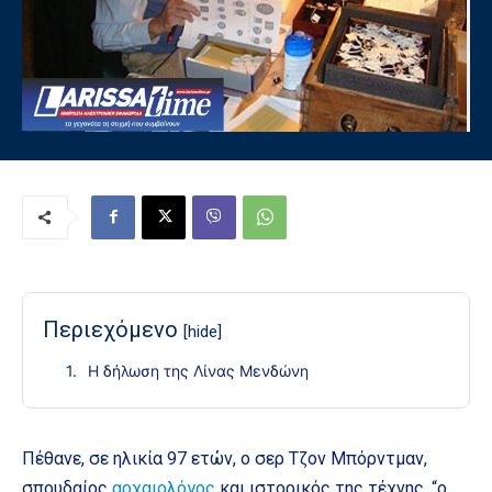
Περιεχόμενο
[hide]
Η δήλωση της Λίνας Μενδώνη
Πέθανε, σε ηλικία 97 ετών, ο σερ Τζον Μπόρντμαν,
σπουδαίος
αρχαιολόγος
και ιστορικός της τέχνης, “ο