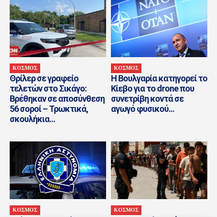
ΚΟΣΜΟΣ
ΚΟΣΜΟΣ
Θρίλερ σε γραφείο
Η Βουλγαρία κατηγορεί το
τελετών στο Σικάγο:
Κίεβο για το drone που
Βρέθηκαν σε αποσύνθεση
συνετρίβη κοντά σε
56 σοροί – Τρωκτικά,
αγωγό φυσικού...
σκουλήκια...
ΚΟΣΜΟΣ
ΚΟΣΜΟΣ