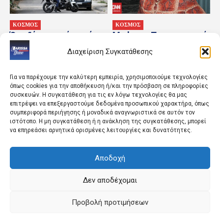
ΚΟΣΜΟΣ
ΚΟΣΜΟΣ
Όσα ξέρουμε μέχρι τώρα
Madonna: Το συγκινητικό
για το τροχαίο στην
αντίο στον παραγωγό της
Διαχείριση Συγκατάθεσης
Αθηνών-Σουνίου – Οι
William Orbit – «Ήσουν το
Γερμανοί τουρίστες και...
δικό μου...
Για να παρέχουμε την καλύτερη εμπειρία, χρησιμοποιούμε τεχνολογίες
όπως cookies για την αποθήκευση ή/και την πρόσβαση σε πληροφορίες
συσκευών. Η συγκατάθεση για τις εν λόγω τεχνολογίες θα μας
επιτρέψει να επεξεργαστούμε δεδομένα προσωπικού χαρακτήρα, όπως
συμπεριφορά περιήγησης ή μοναδικά αναγνωριστικά σε αυτόν τον
ιστότοπο. Η μη συγκατάθεση ή η ανάκληση της συγκατάθεσης, μπορεί
να επηρεάσει αρνητικά ορισμένες λειτουργίες και δυνατότητες.
Αποδοχή
LIFESTYLE
ΚΟΣΜΟΣ
Οι αθλητικές εφημερίδες
Ολονύχτια ρωσικά
9/8/2026
πλήγματα στην Ουκρανία:
Δεν αποδέχομαι
Τουλάχιστον τρεις νεκροί
και αρκετοί τραυματίες
Προβολή προτιμήσεων