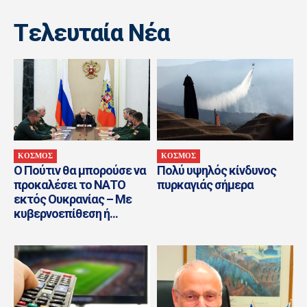
Tελευταία Nέα
ΚΟΣΜΟΣ
ΚΟΣΜΟΣ
Ο Πούτιν θα μπορούσε να
Πολύ υψηλός κίνδυνος
προκαλέσει το ΝΑΤΟ
πυρκαγιάς σήμερα
εκτός Ουκρανίας – Με
κυβερνοεπίθεση ή...