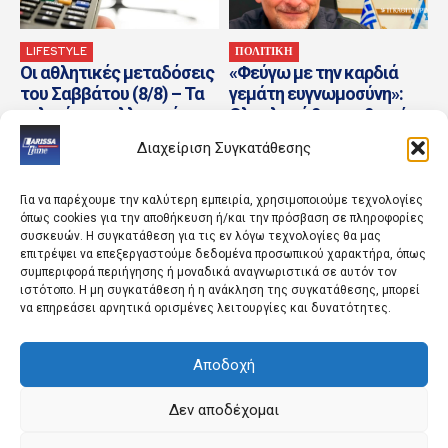
LIFESTYLE
ΠΟΛΙΤΙΚΗ
Οι αθλητικές μεταδόσεις
«Φεύγω με την καρδιά
του Σαββάτου (8/8) – Τα
γεμάτη ευγνωμοσύνη»:
φιλικά των ελληνικών
Ολοκληρώθηκε η θητεία
ομάδων και MotoGP...
του πρέσβη του Ισραήλ
Διαχείριση Συγκατάθεσης
στην...
Για να παρέχουμε την καλύτερη εμπειρία, χρησιμοποιούμε τεχνολογίες
όπως cookies για την αποθήκευση ή/και την πρόσβαση σε πληροφορίες
συσκευών. Η συγκατάθεση για τις εν λόγω τεχνολογίες θα μας
επιτρέψει να επεξεργαστούμε δεδομένα προσωπικού χαρακτήρα, όπως
συμπεριφορά περιήγησης ή μοναδικά αναγνωριστικά σε αυτόν τον
ιστότοπο. Η μη συγκατάθεση ή η ανάκληση της συγκατάθεσης, μπορεί
να επηρεάσει αρνητικά ορισμένες λειτουργίες και δυνατότητες.
ΚΟΣΜΟΣ
ΚΟΣΜΟΣ
Αποδοχή
Όταν ο Ερντογάν
Κολομβία: Οι ΗΠΑ
«ξαναγάπησε» τη
προσφέρουν 1 δισ.
Σαουδική Αραβία – Η
δολάρια στη νέα
Δεν αποδέχομαι
αμυντική συμφωνία, τα
κυβέρνηση του