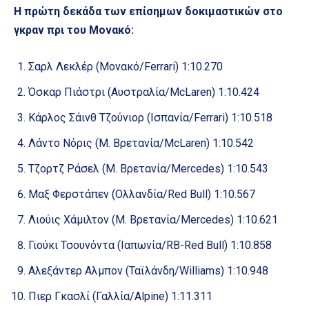
Η πρώτη δεκάδα των επίσημων δοκιμαστικών στο
γκραν πρι του Μονακό:
Σαρλ Λεκλέρ (Μονακό/Ferrari) 1:10.270
Όσκαρ Πιάστρι (Αυστραλία/McLaren) 1:10.424
Κάρλος Σάινθ Τζούνιορ (Ισπανία/Ferrari) 1:10.518
Λάντο Νόρις (Μ. Βρετανία/McLaren) 1:10.542
Τζορτζ Ράσελ (Μ. Βρετανία/Mercedes) 1:10.543
Μαξ Φερστάπεν (Ολλανδία/Red Bull) 1:10.567
Λιούις Χάμιλτον (Μ. Βρετανία/Mercedes) 1:10.621
Γιούκι Τσουνόντα (Ιαπωνία/RB-Red Bull) 1:10.858
Αλεξάντερ Αλμπον (Ταϊλάνδη/Williams) 1:10.948
Πιερ Γκασλί (Γαλλία/Alpine) 1:11.311