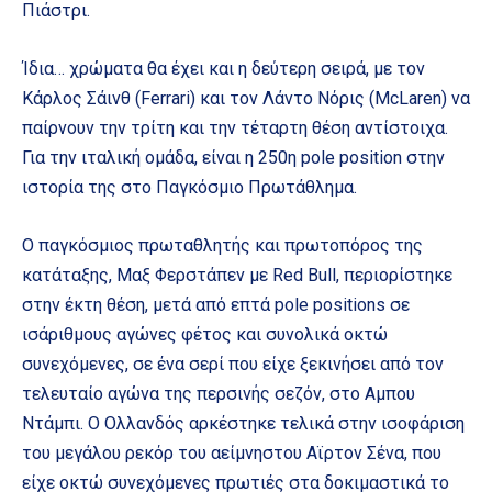
Πιάστρι.
Ίδια… χρώματα θα έχει και η δεύτερη σειρά, με τον
Κάρλος Σάινθ (Ferrari) και τον Λάντο Νόρις (McLaren) να
παίρνουν την τρίτη και την τέταρτη θέση αντίστοιχα.
Για την ιταλική ομάδα, είναι η 250η pole position στην
ιστορία της στο Παγκόσμιο Πρωτάθλημα.
Ο παγκόσμιος πρωταθλητής και πρωτοπόρος της
κατάταξης, Μαξ Φερστάπεν με Red Bull, περιορίστηκε
στην έκτη θέση, μετά από επτά pole positions σε
ισάριθμους αγώνες φέτος και συνολικά οκτώ
συνεχόμενες, σε ένα σερί που είχε ξεκινήσει από τον
τελευταίο αγώνα της περσινής σεζόν, στο Αμπου
Ντάμπι. Ο Ολλανδός αρκέστηκε τελικά στην ισοφάριση
του μεγάλου ρεκόρ του αείμνηστου Αϊρτον Σένα, που
είχε οκτώ συνεχόμενες πρωτιές στα δοκιμαστικά το