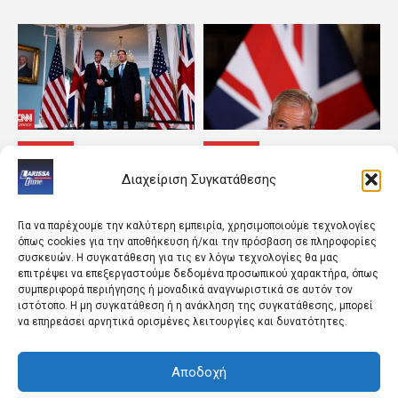
ΚΟΣΜΟΣ
ΚΟΣΜΟΣ
Η ασφάλεια Ευρώπης και
«Ο εχθρός του εχθρού
Διαχείριση Συγκατάθεσης
Ουκρανίας κυριάρχησαν
μου» – Το φαινόμενο
στο τετ α τετ των ΥΠΕΞ
Μπέρναμ και το νέο
ΗΠΑ και...
ψυχόδραμα στη...
Για να παρέχουμε την καλύτερη εμπειρία, χρησιμοποιούμε τεχνολογίες
όπως cookies για την αποθήκευση ή/και την πρόσβαση σε πληροφορίες
συσκευών. Η συγκατάθεση για τις εν λόγω τεχνολογίες θα μας
επιτρέψει να επεξεργαστούμε δεδομένα προσωπικού χαρακτήρα, όπως
συμπεριφορά περιήγησης ή μοναδικά αναγνωριστικά σε αυτόν τον
ιστότοπο. Η μη συγκατάθεση ή η ανάκληση της συγκατάθεσης, μπορεί
να επηρεάσει αρνητικά ορισμένες λειτουργίες και δυνατότητες.
Αποδοχή
ΚΟΣΜΟΣ
LIFESTYLE