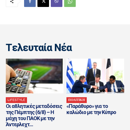
Tελευταία Nέα
LIFESTYLE
ΠΟΛΙΤΙΚΗ
Οι αθλητικές μεταδόσεις
«Παράθυρο» για το
της Πέμπτης (6/8) – Η
καλώδιο με την Κύπρο
μάχη του ΠΑΟΚ με την
Άντερλεχτ...