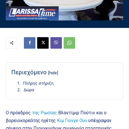
Περιεχόμενο
[hide]
Πλήρης στήριξη
Δώρα
Ο πρόεδρος
της Ρωσίας
Βλαντίμιρ Πούτιν και ο
βορειοκορεάτης ηγέτης
Κιμ Γιονγκ Ουν
υπέγραψαν
σήμερα στην Πιονγκγιάνγκ συμφωνία στρατηγικής