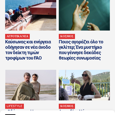
ΑΓΡΟΤΙΚΑ ΝΕΑ
ΚΟΣΜΟΣ
Καύσωνας και ενέργεια
Ποιος αγοράζει όλο το
οδήγησαν σε νέα άνοδο
γκλίτερ; Ένα μυστήριο
τον δείκτη τιμών
που γέννησε δεκάδες
τροφίμων του FAO
θεωρίες συνωμοσίας
LIFESTYLE
ΚΟΣΜΟΣ
«Οδύσσεια»: Η πιο
Αφροδίτη Νέστορα: