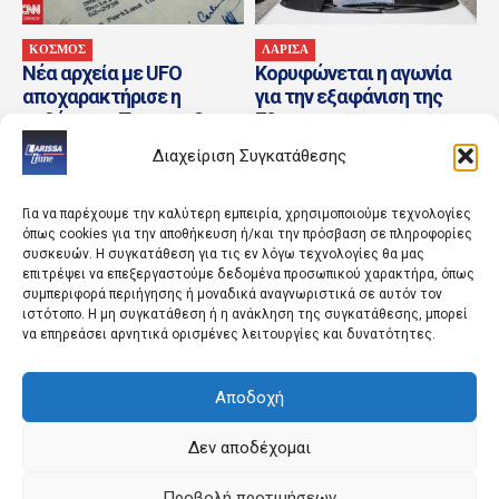
ΚΟΣΜΟΣ
ΛΑΡΙΣΑ
Νέα αρχεία με UFO
Κορυφώνεται η αγωνία
αποχαρακτήρισε η
για την εξαφάνιση της
κυβέρνηση Τραμπ – Οι
72χρονης
ανεξήγητες θεάσεις και
Διαχείριση Συγκατάθεσης
τα...
Για να παρέχουμε την καλύτερη εμπειρία, χρησιμοποιούμε τεχνολογίες
όπως cookies για την αποθήκευση ή/και την πρόσβαση σε πληροφορίες
συσκευών. Η συγκατάθεση για τις εν λόγω τεχνολογίες θα μας
επιτρέψει να επεξεργαστούμε δεδομένα προσωπικού χαρακτήρα, όπως
συμπεριφορά περιήγησης ή μοναδικά αναγνωριστικά σε αυτόν τον
ιστότοπο. Η μη συγκατάθεση ή η ανάκληση της συγκατάθεσης, μπορεί
να επηρεάσει αρνητικά ορισμένες λειτουργίες και δυνατότητες.
ΚΟΣΜΟΣ
ΚΟΣΜΟΣ
Αποδοχή
Τι ΟΗΕ χρειαζόμαστε: Ο
Φωτιά στη Δυτική Αττική:
Αλ Καπόνε θα αναγνώριζε
«Ζήσαμε εμπόλεμη
τη σημερινή παγκόσμια
κατάσταση, επιλέξαμε να
Δεν αποδέχομαι
τάξη πραγμάτων –...
δώσουμε συγκεκριμένες
μάχες»
Προβολή προτιμήσεων