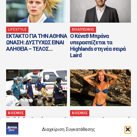
LIFESTYLE
ΠΟΛΙΤΙΣΜΟΣ
ΕΚΤΑΚΤΟ ΓΙΑ ΤΗΝ ΑΘΗΝΑ
Ο Κένεθ Μπράνα
ΩΝΑΣΗ: ΔΥΣΤΥΧΩΣ ΕΙΝΑΙ
υπερασπίζεται τα
ΑΛΗΘΕΙΑ – ΤΕΛΟΣ…
Highlands στη νέα σειρά
Laird
ΚΟΣΜΟΣ
ΚΟΣΜΟΣ
Ταϊλάνδη: Οκτώ οι νεκροί
Οι φωτογραφίες με μαγιό
της ένοπλης επίθεσης σε
από την παραλία μαζί με
Διαχείριση Συγκατάθεσης
σχολείο – Σχέδιο για τον
τους γιους της