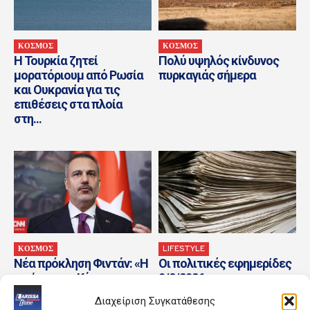
ΚΟΣΜΟΣ
ΚΟΣΜΟΣ
Η Τουρκία ζητεί
Πολύ υψηλός κίνδυνος
μορατόριουμ από Ρωσία
πυρκαγιάς σήμερα
και Ουκρανία για τις
επιθέσεις στα πλοία
στη...
ΚΟΣΜΟΣ
LIFESTYLE
Νέα πρόκληση Φιντάν: «Η
Οι πολιτικές εφημερίδες
ειρήνη στην Κύπρο
9/8/2026
οφείλεται στην παρουσία
Διαχείριση Συγκατάθεσης
Τούρκων στρατιωτών»