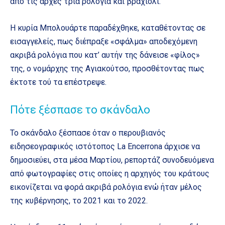
από τις αρχές τρία ρολόγια και βραχιόλι.
Η κυρία Μπολουάρτε παραδέχθηκε, καταθέτοντας σε
εισαγγελείς, πως διέπραξε «σφάλμα» αποδεχόμενη
ακριβά ρολόγια που κατ’ αυτήν της δάνεισε «φίλος»
της, ο νομάρχης της Αγιακούτσο, προσθέτοντας πως
έκτοτε τού τα επέστρεψε.
Πότε ξέσπασε το σκάνδαλο
Το σκάνδαλο ξέσπασε όταν ο περουβιανός
ειδησεογραφικός ιστότοπος La Encerrona άρχισε να
δημοσιεύει, στα μέσα Μαρτίου, ρεπορτάζ συνοδευόμενα
από φωτογραφίες στις οποίες η αρχηγός του κράτους
εικονίζεται να φορά ακριβά ρολόγια ενώ ήταν μέλος
της κυβέρνησης, το 2021 και το 2022.