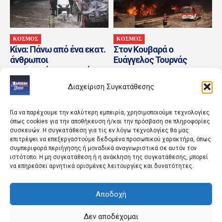
ΚΟΣΜΟΣ
ΚΟΣΜΟΣ
Κίνα: Πάνω από ένα εκατ.
Στον Κουβαρά ο
άνθρωποι
Ευάγγελος Τουρνάς
απομακρύνονται από τις
εστίες τους λόγω του
Διαχείριση Συγκατάθεσης
τυφώνα...
Για να παρέχουμε την καλύτερη εμπειρία, χρησιμοποιούμε τεχνολογίες
όπως cookies για την αποθήκευση ή/και την πρόσβαση σε πληροφορίες
συσκευών. Η συγκατάθεση για τις εν λόγω τεχνολογίες θα μας
επιτρέψει να επεξεργαστούμε δεδομένα προσωπικού χαρακτήρα, όπως
συμπεριφορά περιήγησης ή μοναδικά αναγνωριστικά σε αυτόν τον
ιστότοπο. Η μη συγκατάθεση ή η ανάκληση της συγκατάθεσης, μπορεί
να επηρεάσει αρνητικά ορισμένες λειτουργίες και δυνατότητες.
ΚΟΣΜΟΣ
ΑΘΛΗΤΙΚΑ
Αποδοχή
Μελέτη δείχνει ότι η
Ενημέρωση ΑΟ Τρίκαλα
Ευρώπη δεν είναι
για τον αγώνα με ΑΕΛ
προετοιμασμένη για
Δεν αποδέχομαι