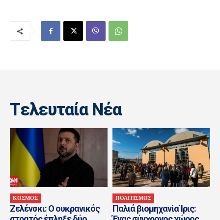
Tελευταία Nέα
ΚΟΣΜΟΣ
ΠΟΛΙΤΙΣΜΟΣ
Ζελένσκι: O ουκρανικός
Παλιά βιομηχανία Ίρις:
στρατός έπληξε δύο
Ένας σύγχρονος χώρος