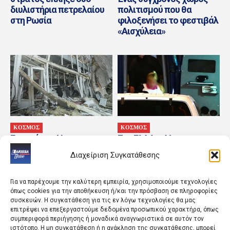
διυλιστήρια πετρελαίου
πολιτισμού που θα
στη Ρωσία
φιλοξενήσει το φεστιβάλ
«Αισχύλεια»
ΚΟΣΜΟΣ
ΚΟΣΜΟΣ
Γκουτέρες: Να
Στη ΓΑΔΑ η 46χρονη της
τερματιστούν άμεσα οι
Marfin – Οι πρώτες
Διαχείριση Συγκατάθεσης
επιθέσεις κατά αμάχων
φωτογραφίες από την
σε Ουκρανία και Ρωσία
άφιξή της
Για να παρέχουμε την καλύτερη εμπειρία, χρησιμοποιούμε τεχνολογίες
όπως cookies για την αποθήκευση ή/και την πρόσβαση σε πληροφορίες
συσκευών. Η συγκατάθεση για τις εν λόγω τεχνολογίες θα μας
επιτρέψει να επεξεργαστούμε δεδομένα προσωπικού χαρακτήρα, όπως
συμπεριφορά περιήγησης ή μοναδικά αναγνωριστικά σε αυτόν τον
ιστότοπο. Η μη συγκατάθεση ή η ανάκληση της συγκατάθεσης, μπορεί