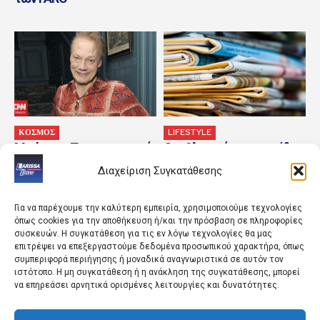
ΚΟΣΜΟΣ
LIFESTYLE
Madonna: Το συγκινητικό
Οι αθλητικές εφημερίδες
αντίο στον παραγωγό της
9/8/2026
Διαχείριση Συγκατάθεσης
William Orbit – «Ήσουν το
δικό μου...
Για να παρέχουμε την καλύτερη εμπειρία, χρησιμοποιούμε τεχνολογίες
όπως cookies για την αποθήκευση ή/και την πρόσβαση σε πληροφορίες
συσκευών. Η συγκατάθεση για τις εν λόγω τεχνολογίες θα μας
επιτρέψει να επεξεργαστούμε δεδομένα προσωπικού χαρακτήρα, όπως
συμπεριφορά περιήγησης ή μοναδικά αναγνωριστικά σε αυτόν τον
ιστότοπο. Η μη συγκατάθεση ή η ανάκληση της συγκατάθεσης, μπορεί
να επηρεάσει αρνητικά ορισμένες λειτουργίες και δυνατότητες.