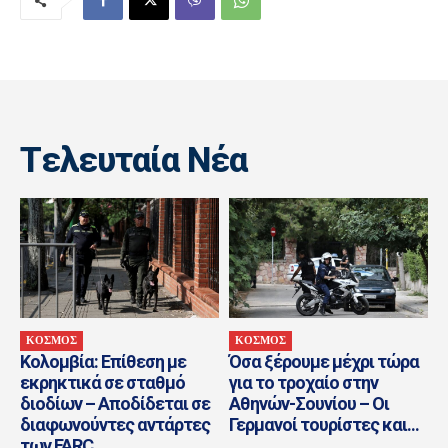
Tελευταία Nέα
ΚΟΣΜΟΣ
ΚΟΣΜΟΣ
Κολομβία: Επίθεση με
Όσα ξέρουμε μέχρι τώρα
εκρηκτικά σε σταθμό
για το τροχαίο στην
διοδίων – Αποδίδεται σε
Αθηνών-Σουνίου – Οι
διαφωνούντες αντάρτες
Γερμανοί τουρίστες και...
των FARC