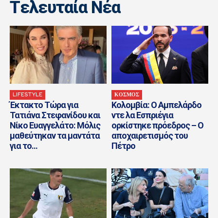
Tελευταία Nέα
LIFESTYLE
ΚΟΣΜΟΣ
Έκτακτο Τώρα για
Κολομβία: Ο Αμπελάρδο
Τατιάνα Στεφανίδου και
ντε λα Εσπριέγια
Νίκο Ευαγγελάτο: Μόλις
ορκίστηκε πρόεδρος – Ο
μαθεύτηκαν τα μαντάτα
αποχαιρετισμός του
για το...
Πέτρο