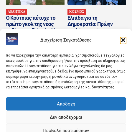
ΑΘΛΗΤΙΚΑ
ΚΟΣΜΟΣ
Ο Κούτσιας πέτυχε το
Ελπίδα για τη
πρώτο γκολ της νέας
Δημοκρατία: Πρώην
σεζόν στην Primeira Liga
στελέχη στρέφονται
κατά Καρυστιανού,
Διαχείριση Συγκατάθεσης
Γρατσίας και Γαλανού
Για να παρέχουμε την καλύτερη εμπειρία, χρησιμοποιούμε τεχνολογίες
όπως cookies για την αποθήκευση ή/και την πρόσβαση σε πληροφορίες
συσκευών. Η συγκατάθεση για τις εν λόγω τεχνολογίες θα μας
επιτρέψει να επεξεργαστούμε δεδομένα προσωπικού χαρακτήρα, όπως
συμπεριφορά περιήγησης ή μοναδικά αναγνωριστικά σε αυτόν τον
ιστότοπο. Η μη συγκατάθεση ή η ανάκληση της συγκατάθεσης, μπορεί
να επηρεάσει αρνητικά ορισμένες λειτουργίες και δυνατότητες.
ΚΟΣΜΟΣ
LIFESTYLE
Αποδοχή
Αργεντινή: Επεισόδια
Μοντέλο η κόρη της
μετά το τέλος
Λαμπροπούλου: H μικρή
κινητοποίησης κατά
καλλονή Έλλη που
Δεν αποδέχομαι
νομοσχεδίου ιδιοκτησίας
ακολουθεί τα βήματα
της...
Προβολή προτιμήσεων