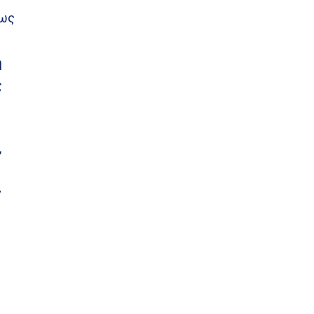
 ως
η
ς
,
ν