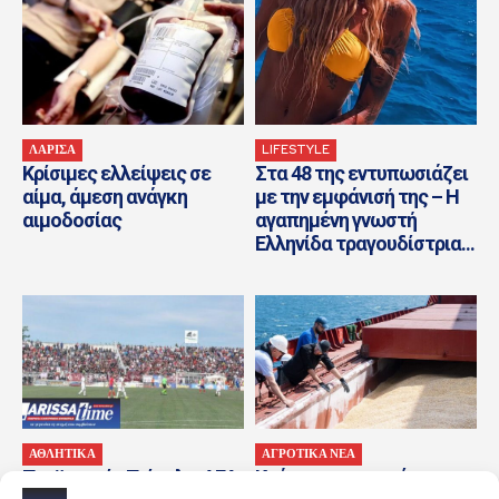
ΛΑΡΙΣΑ
LIFESTYLE
Κρίσιμες ελλείψεις σε
Στα 48 της εντυπωσιάζει
αίμα, άμεση ανάγκη
με την εμφάνισή της – Η
αιμοδοσίας
αγαπημένη γνωστή
Ελληνίδα τραγουδίστρια...
ΑΘΛΗΤΙΚΑ
ΑΓΡΟΤΙΚΑ ΝΕΑ
Προϊστορία Τρίκαλα-ΑΕΛ
Καύσωνας και ενέργεια