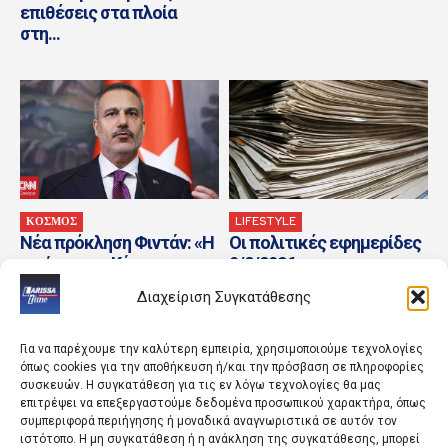
επιθέσεις στα πλοία
στη...
ΚΟΣΜΟΣ
LIFESTYLE
Νέα πρόκληση Φιντάν: «Η
Οι πολιτικές εφημερίδες
ειρήνη στην Κύπρο
9/8/2026
οφείλεται στην παρουσία
Διαχείριση Συγκατάθεσης
Τούρκων στρατιωτών»
Για να παρέχουμε την καλύτερη εμπειρία, χρησιμοποιούμε τεχνολογίες
όπως cookies για την αποθήκευση ή/και την πρόσβαση σε πληροφορίες
συσκευών. Η συγκατάθεση για τις εν λόγω τεχνολογίες θα μας
επιτρέψει να επεξεργαστούμε δεδομένα προσωπικού χαρακτήρα, όπως
συμπεριφορά περιήγησης ή μοναδικά αναγνωριστικά σε αυτόν τον
ιστότοπο. Η μη συγκατάθεση ή η ανάκληση της συγκατάθεσης, μπορεί