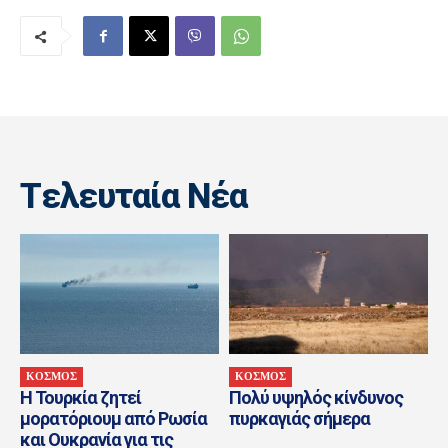
Tελευταία Nέα
ΚΟΣΜΟΣ
ΚΟΣΜΟΣ
Η Τουρκία ζητεί
Πολύ υψηλός κίνδυνος
μορατόριουμ από Ρωσία
πυρκαγιάς σήμερα
και Ουκρανία για τις