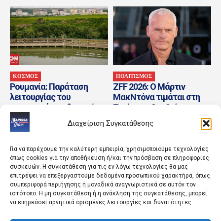
ΚΟΣΜΟΣ
ΠΟΛΙΤΙΣΜΟΣ
Ρουμανία: Παράταση
ZFF 2026: Ο Μάρτιν
λειτουργίας του
ΜακΝτόνα τιμάται στη
πυρηνικού αντιδραστήρα
Ζυρίχη με βραβείο για τη
Τσερναβόντα μετά την
συνολική προσφορά...
Διαχείριση Συγκατάθεσης
εκτροπή του Δούναβη
Για να παρέχουμε την καλύτερη εμπειρία, χρησιμοποιούμε τεχνολογίες
όπως cookies για την αποθήκευση ή/και την πρόσβαση σε πληροφορίες
συσκευών. Η συγκατάθεση για τις εν λόγω τεχνολογίες θα μας
επιτρέψει να επεξεργαστούμε δεδομένα προσωπικού χαρακτήρα, όπως
συμπεριφορά περιήγησης ή μοναδικά αναγνωριστικά σε αυτόν τον
ιστότοπο. Η μη συγκατάθεση ή η ανάκληση της συγκατάθεσης, μπορεί
να επηρεάσει αρνητικά ορισμένες λειτουργίες και δυνατότητες.
ΚΟΣΜΟΣ
ΚΟΣΜΟΣ