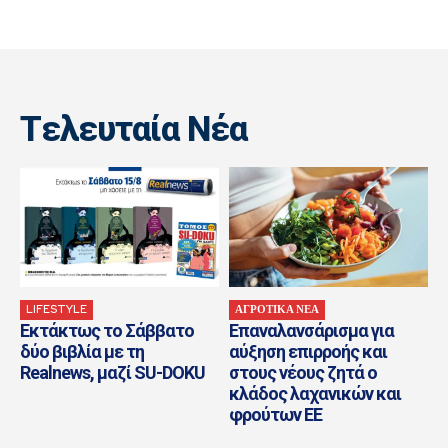
Tελευταία Nέα
LIFESTYLE
ΑΓΡΟΤΙΚΑ ΝΕΑ
Εκτάκτως το Σάββατο
Επαναλανσάρισμα για
δύο βιβλία με τη
αύξηση επιρροής και
Realnews, μαζί SU-DOKU
στους νέους ζητά ο
κλάδος λαχανικών και
φρούτων ΕΕ