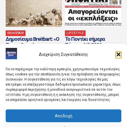
ΠΟΛΙΤΙΚΗ
LIFESTYLE
Δημοσίευμα Breitbart: «Ο
Το Ποντίκι σήμερα
Τραμπ θα μείνει στην
Πέμπτη 6/8/2026
Ιστορία εάν μεσολαβήσει
Διαχείριση Συγκατάθεσης
για την επιστροφή των...
Για να παρέχουμε την καλύτερη εμπειρία, χρησιμοποιούμε τεχνολογίες
όπως cookies για την αποθήκευση ή/και την πρόσβαση σε πληροφορίες
συσκευών. Η συγκατάθεση για τις εν λόγω τεχνολογίες θα μας
επιτρέψει να επεξεργαστούμε δεδομένα προσωπικού χαρακτήρα, όπως
συμπεριφορά περιήγησης ή μοναδικά αναγνωριστικά σε αυτόν τον
ιστότοπο. Η μη συγκατάθεση ή η ανάκληση της συγκατάθεσης, μπορεί
να επηρεάσει αρνητικά ορισμένες λειτουργίες και δυνατότητες.
ΠΟΛΙΤΙΣΜΟΣ
ΚΟΣΜΟΣ
Αποδοχή
Αυτοψία Μενδώνη στα
Ζελένσκι: Η Ουκρανία
Αιγόσθενα μετά την
έπληξε δύο διυλιστήρια