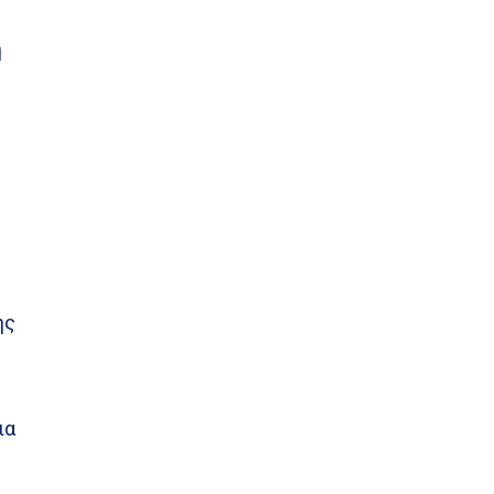
ή
ης
ια