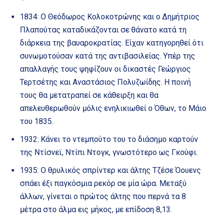
1834: Ο Θεόδωρος Κολοκοτρώνης και ο Δημήτριος
Πλαπούτας καταδικάζονται σε θάνατο κατά τη
διάρκεια της βαυαροκρατίας. Είχαν κατηγορηθεί ότι
συνωμοτούσαν κατά της αντιβασιλείας. Υπέρ της
απαλλαγής τους ψηφίζουν οι δικαστές Γεώργιος
Τερτσέτης και Αναστάσιος Πολυζωίδης. Η ποινή
τους θα μετατραπεί σε κάθειρξη και θα
απελευθερωθούν μόλις ενηλικιωθεί ο Όθων, το Μάιο
του 1835.
1932: Κάνει το ντεμπούτο του το διάσημο καρτούν
της Ντίσνεϊ, Ντίπι Ντογκ, γνωστότερο ως Γκούφι.
1935: Ο θρυλικός σπρίντερ και άλτης Τζέσε Όουενς
σπάει έξι παγκόσμια ρεκόρ σε μία ώρα. Μεταξύ
άλλων, γίνεται ο πρώτος άλτης που περνά τα 8
μέτρα στο άλμα εις μήκος, με επίδοση 8,13.