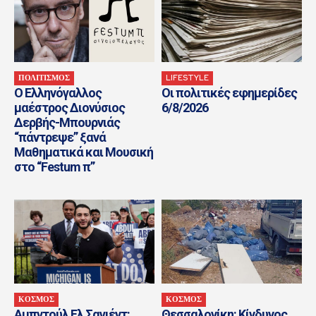
ΠΟΛΙΤΙΣΜΟΣ
LIFESTYLE
Ο Ελληνόγαλλος
Οι πολιτικές εφημερίδες
μαέστρος Διονύσιος
6/8/2026
Δερβής-Μπουρνιάς
“πάντρεψε” ξανά
Μαθηματικά και Μουσική
στο “Festum π”
ΚΟΣΜΟΣ
ΚΟΣΜΟΣ
Αμπντούλ Ελ Σαγιέντ:
Θεσσαλονίκη: Κίνδυνος