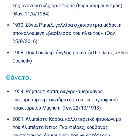
της ανανεωτικής αριστεράς (Ευρωκομμουνισμός).
(Θαν. 11/6/1984)
1930: Σόνια Ρίκιελ, γαλλίδα σχεδιάστρια μόδας, η
αποκαλούμενη «βασίλισσα του πλεκτού». (Θαν.
25/8/2016)
1958: Πολ Γουέλερ, άγγλος ρόκερ. («The Jam», «Style
Council»)
Θάνατοι
1954: Ρόμπερτ Κάπα, ουγγρο-αμερικανός
φωτορεπόρτερ, συνιδρυτής του φωτογραφικού
πρακτορείου Magnum. (Γεν. 22/10/1913)
2001: Αλμπέρτο Κόρδα, καλλιτεχνικό ψευδώνυμο
του Αλμπέρτο Ντίας Γκουτιέρες, κουβανός
φωτογράφος, δημιουργός του γνωστότερου