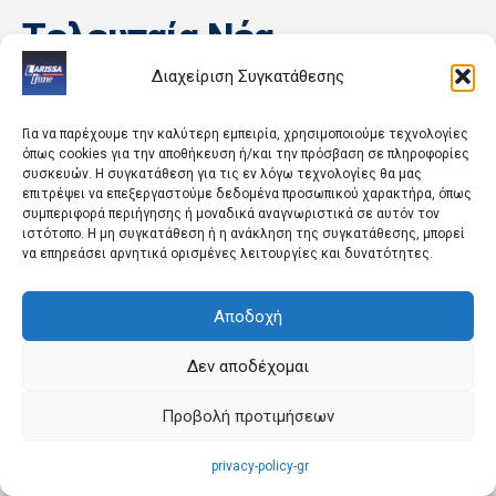
Tελευταία Nέα
Διαχείριση Συγκατάθεσης
Για να παρέχουμε την καλύτερη εμπειρία, χρησιμοποιούμε τεχνολογίες
όπως cookies για την αποθήκευση ή/και την πρόσβαση σε πληροφορίες
συσκευών. Η συγκατάθεση για τις εν λόγω τεχνολογίες θα μας
επιτρέψει να επεξεργαστούμε δεδομένα προσωπικού χαρακτήρα, όπως
συμπεριφορά περιήγησης ή μοναδικά αναγνωριστικά σε αυτόν τον
ιστότοπο. Η μη συγκατάθεση ή η ανάκληση της συγκατάθεσης, μπορεί
ΚΟΣΜΟΣ
ΑΓΡΟΤΙΚΑ ΝΕΑ
να επηρεάσει αρνητικά ορισμένες λειτουργίες και δυνατότητες.
Η Βηρυτός αναφέρει
Θέλει σκέψη φέτος στα
ισραηλινή εισβολή σε ένα
eco-schemes, ξανά στα
χωριό του νότου παρά την
βιολογικά τα αροτραία,
Αποδοχή
ανάπτυξη του...
τριπλό πακέτο 66 ευρώ...
Δεν αποδέχομαι
Προβολή προτιμήσεων
privacy-policy-gr