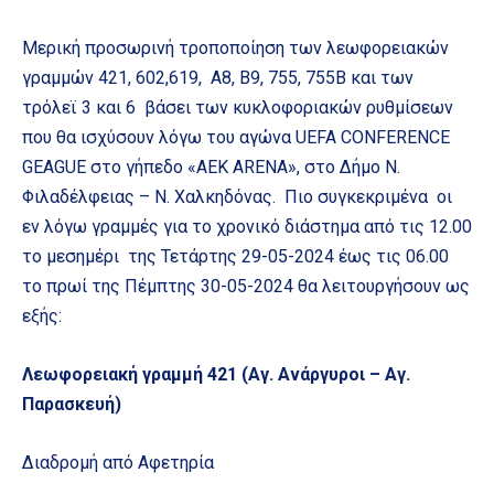
Μερική προσωρινή τροποποίηση των λεωφορειακών
γραμμών 421, 602,619, Α8, Β9, 755, 755B και των
τρόλεϊ 3 και 6 βάσει των κυκλοφοριακών ρυθμίσεων
που θα ισχύσουν λόγω του αγώνα UEFA CONFERENCE
GEAGUE στο γήπεδο «ΑΕΚ ARENA», στο Δήμο Ν.
Φιλαδέλφειας – N. Χαλκηδόνας. Πιο συγκεκριμένα οι
εν λόγω γραμμές για το χρονικό διάστημα από τις 12.00
το μεσημέρι της Τετάρτης 29-05-2024 έως τις 06.00
το πρωί της Πέμπτης 30-05-2024 θα λειτουργήσουν ως
εξής:
Λεωφορειακή γραμμή 421 (Αγ. Ανάργυροι – Αγ.
Παρασκευή)
Διαδρομή από Αφετηρία