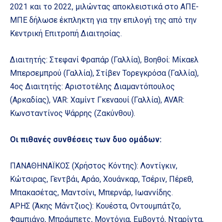
2021 και το 2022, μιλώντας αποκλειστικά στο ΑΠΕ-
ΜΠΕ δήλωσε έκπληκτη για την επιλογή της από την
Κεντρική Επιτροπή Διαιτησίας.
Διαιτητής: Στεφανί Φραπάρ (Γαλλία), Βοηθοί: Μίκαελ
Μπερσεμπρού (Γαλλία), Στίβεν Τορεγκρόσα (Γαλλία),
4ος Διαιτητής: Αριστοτέλης Διαμαντόπουλος
(Αρκαδίας), VAR: Χαμίντ Γκεναουί (Γαλλία), AVAR:
Κωνσταντίνος Ψάρρης (Ζακύνθου).
Οι πιθανές συνθέσεις των δυο ομάδων:
ΠΑΝΑΘΗΝΑΪΚΟΣ (Χρήστος Κόντης): Λοντίγκιν,
Κώτσιρας, Γεντβάι, Αράο, Χουάνκαρ, Τσέριν, Πέρεθ,
Μπακασέτας, Μαντσίνι, Μπερνάρ, Ιωαννίδης.
ΑΡΗΣ (Άκης Μάντζιος): Κουέστα, Οντουμπάτζο,
Φαμπιάνο, Μπράμπετς, Μοντόγια, Εμβοντό, Νταρίντα,