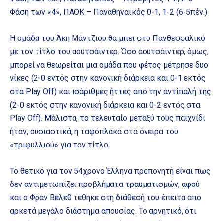
Φάση των «4», ΠΑΟΚ – Παναθηναϊκός 0-1, 1-2 (6-5πέν.)
Η ομάδα του Άκη Μάντζιου θα μπει στο Πανθεσσαλικό
με τον τίτλο του αουτσάιντερ. Όσο αουτσάιντερ, όμως,
μπορεί να θεωρείται μια ομάδα που φέτος μέτρησε δυο
νίκες (2-0 εντός στην κανονική διάρκεια και 0-1 εκτός
στα Play Off) και ισάριθμες ήττες από την αντίπαλή της
(2-0 εκτός στην κανονική διάρκεια και 0-2 εντός στα
Play Off). Μάλιστα, το τελευταίο μεταξύ τους παιχνίδι
ήταν, ουσιαστικά, η ταφόπλακα στα όνειρα του
«τριφυλλιού» για τον τίτλο.
Το θετικό για τον 54χρονο Έλληνα προπονητή είναι πως
δεν αντιμετωπίζει προβλήματα τραυματισμών, αφού
και ο Φραν Βέλεθ τέθηκε στη διάθεσή του έπειτα από
αρκετά μεγάλο διάστημα απουσίας. Το αρνητικό, ότι