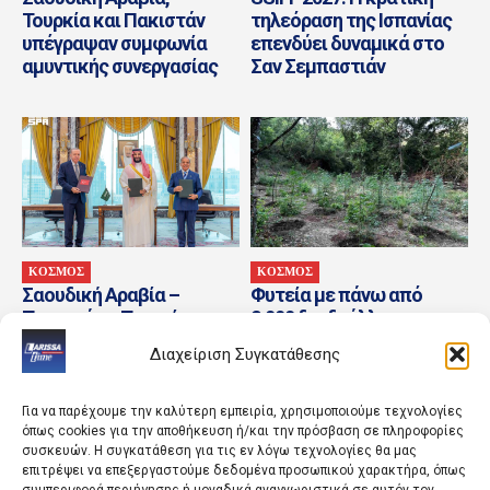
Τουρκία και Πακιστάν
τηλεόραση της Ισπανίας
υπέγραψαν συμφωνία
επενδύει δυναμικά στο
αμυντικής συνεργασίας
Σαν Σεμπαστιάν
ΚΟΣΜΟΣ
ΚΟΣΜΟΣ
Σαουδική Αραβία –
Φυτεία με πάνω από
Πακιστάν – Τουρκία:
2.000 δενδρύλλια
Υπεγράφη η «κοινή
κάνναβης εντοπίστηκε σε
Διαχείριση Συγκατάθεσης
αμυντική συμφωνία της
δύσβατη δασική περιοχή
Μέκκας»
στη Φθιώτιδα
Για να παρέχουμε την καλύτερη εμπειρία, χρησιμοποιούμε τεχνολογίες
όπως cookies για την αποθήκευση ή/και την πρόσβαση σε πληροφορίες
συσκευών. Η συγκατάθεση για τις εν λόγω τεχνολογίες θα μας
επιτρέψει να επεξεργαστούμε δεδομένα προσωπικού χαρακτήρα, όπως