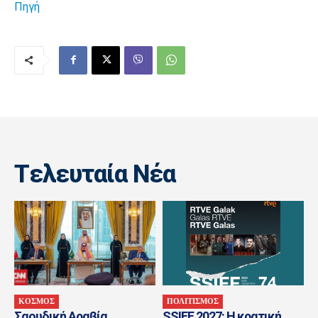
Πηγή
Tελευταία Nέα
ΚΟΣΜΟΣ
ΠΟΛΙΤΙΣΜΟΣ
Σαουδική Αραβία,
SSIFF 2027: Η κρατική