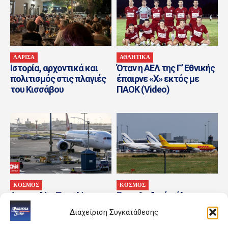
ΛΑΡΙΣΑ
ΑΘΛΗΤΙΚΑ
Ιστορία, αρχοντικά και
Όταν η ΑΕΛ της Γ’ Εθνικής
πολιτισμός στις πλαγιές
έπαιρνε «Χ» εκτός με
του Κισσάβου
ΠΑΟΚ (Video)
ΚΟΣΜΟΣ
ΚΟΣΜΟΣ
Αυστραλία: Παραλίγο
Για «υβριδικό πόλεμο»
σύγκρουση δύο
προειδοποιεί η Γερμανία
Διαχείριση Συγκατάθεσης
αεροπλάνων σε διάδρομο
ύστερα από περιστατικό
του αεροδρομίου Σίδνεϊ
με οπλισμένο drone