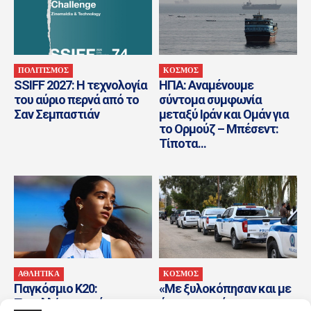
ΠΟΛΙΤΙΣΜΟΣ
ΚΟΣΜΟΣ
SSIFF 2027: Η τεχνολογία
ΗΠΑ: Αναμένουμε
του αύριο περνά από το
σύντομα συμφωνία
Σαν Σεμπαστιάν
μεταξύ Ιράν και Ομάν για
το Ορμούζ – Μπέσεντ:
Τίποτα...
ΑΘΛΗΤΙΚΑ
ΚΟΣΜΟΣ
Παγκόσμιο Κ20:
«Με ξυλοκόπησαν και με
Πανελλήνιο ρεκόρ η
άφησαν αιμόφυρτο στον