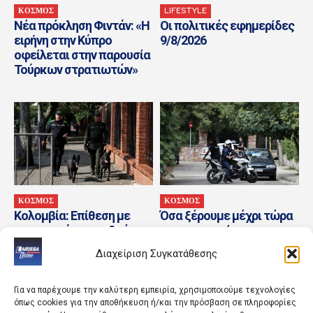
ΚΟΣΜΟΣ
LIFESTYLE
Νέα πρόκληση Φιντάν: «Η
Οι πολιτικές εφημερίδες
ειρήνη στην Κύπρο
9/8/2026
οφείλεται στην παρουσία
Τούρκων στρατιωτών»
ΚΟΣΜΟΣ
ΚΟΣΜΟΣ
Κολομβία: Επίθεση με
Όσα ξέρουμε μέχρι τώρα
εκρηκτικά σε σταθμό
για το τροχαίο στην
διοδίων – Αποδίδεται σε
Αθηνών-Σουνίου – Οι
Διαχείριση Συγκατάθεσης
διαφωνούντες αντάρτες
Γερμανοί τουρίστες και...
των FARC
Για να παρέχουμε την καλύτερη εμπειρία, χρησιμοποιούμε τεχνολογίες
όπως cookies για την αποθήκευση ή/και την πρόσβαση σε πληροφορίες