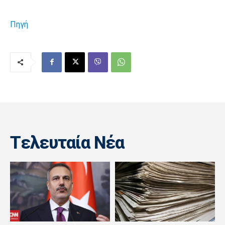
Πηγή
Tελευταία Nέα