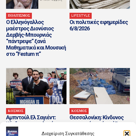
ΠΟΛΙΤΙΣΜΟΣ
LIFESTYLE
Ο Ελληνόγαλλος
Οι πολιτικές εφημερίδες
μαέστρος Διονύσιος
6/8/2026
Δερβής-Μπουρνιάς
“πάντρεψε” ξανά
Μαθηματικά και Μουσική
στο “Festum π”
ΚΟΣΜΟΣ
ΚΟΣΜΟΣ
Αμπντούλ Ελ Σαγιέντ:
Θεσσαλονίκη: Κίνδυνος
Κέρδισε στις εκλογές των
πυρκαγιάς από μπάζα
Δημοκρατικών την
που πετούσαν σε
Διαχείριση Συγκατάθεσης