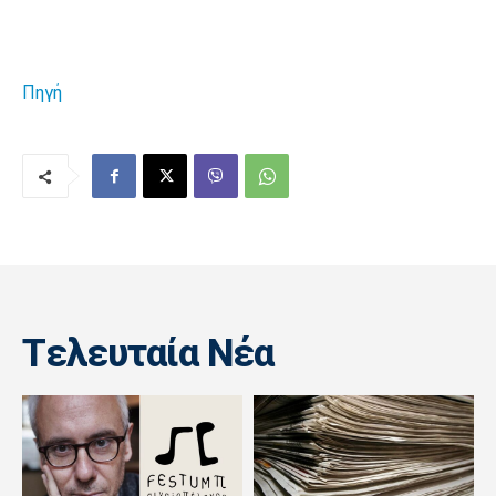
Πηγή
Tελευταία Nέα