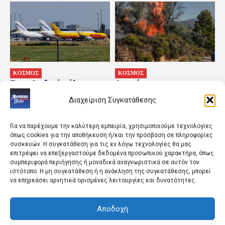
ΚΟΣΜΟΣ
ΚΟΣΜΟΣ
Για «υβριδικό πόλεμο»
Απαγόρευση
προειδοποιεί η Γερμανία
κυκλοφορίας σε δασικές
Διαχείριση Συγκατάθεσης
ύστερα από περιστατικό
περιοχές τη Δευτέρα
με οπλισμένο drone
λόγω κινδύνου πυρκαγιάς
Για να παρέχουμε την καλύτερη εμπειρία, χρησιμοποιούμε τεχνολογίες
όπως cookies για την αποθήκευση ή/και την πρόσβαση σε πληροφορίες
συσκευών. Η συγκατάθεση για τις εν λόγω τεχνολογίες θα μας
επιτρέψει να επεξεργαστούμε δεδομένα προσωπικού χαρακτήρα, όπως
συμπεριφορά περιήγησης ή μοναδικά αναγνωριστικά σε αυτόν τον
ιστότοπο. Η μη συγκατάθεση ή η ανάκληση της συγκατάθεσης, μπορεί
να επηρεάσει αρνητικά ορισμένες λειτουργίες και δυνατότητες.
Αποδοχή
ΑΘΛΗΤΙΚΑ
ΚΟΣΜΟΣ
Γίνε το επόμενο αστέρι
ΗΠΑ: Έκθεση ζωγραφικής