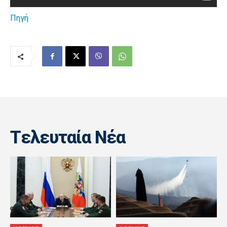
Πηγή
Tελευταία Nέα