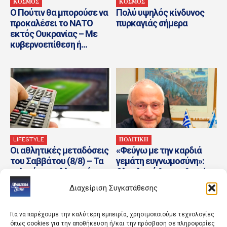
ΚΟΣΜΟΣ
ΚΟΣΜΟΣ
Ο Πούτιν θα μπορούσε να
Πολύ υψηλός κίνδυνος
προκαλέσει το ΝΑΤΟ
πυρκαγιάς σήμερα
εκτός Ουκρανίας – Με
κυβερνοεπίθεση ή...
LIFESTYLE
ΠΟΛΙΤΙΚΗ
Οι αθλητικές μεταδόσεις
«Φεύγω με την καρδιά
του Σαββάτου (8/8) – Τα
γεμάτη ευγνωμοσύνη»:
φιλικά των ελληνικών
Ολοκληρώθηκε η θητεία
ομάδων και MotoGP...
του πρέσβη του Ισραήλ
Διαχείριση Συγκατάθεσης
στην...
Για να παρέχουμε την καλύτερη εμπειρία, χρησιμοποιούμε τεχνολογίες
όπως cookies για την αποθήκευση ή/και την πρόσβαση σε πληροφορίες