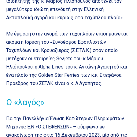
ιδιοκτήτης της κ. Μάριος Ηλιόπουλος αποτελεί τον
μεγαλύτερο ιδιώτη επενδυτή στην Ελληνική
Ακτοπλοϊκή αγορά και κυρίως στα ταχύπλοα πλοία».
Με έμφαση στην αγορά των ταχυπλόων επισημαίνεται
ακόμα η ίδρυση του «Συνδέσμου Εφοπλιστών
Ταχυπλόων και Κρουαζιέρας (Σ.Ε.ΤΑ.Κ.) στον οποίο
μετέχουν οι εταιρείες Seajets του κ.Μάριου
Ηλιόπουλου, η Alpha Lines του κ. Αντώνη Αγαπητού και
ένα πλοίο της Golden Star Ferries των κ.κ. Στεφάνου.
Πρόεδρος του ΣΕΤΑΚ είναι ο κ. Α.Αγαπητός.
Ο «λαγός»
Για την Πανελλήνια Ένωση Κατώτερων Πληρωμάτων
Μηχανής Ε.Ν «Ο ΣΤΕΦΕΝΣΩΝ» – σύμφωνα με
ανακοίνωση της στις 16 Δεκεμβρίου 2023, μία από τις