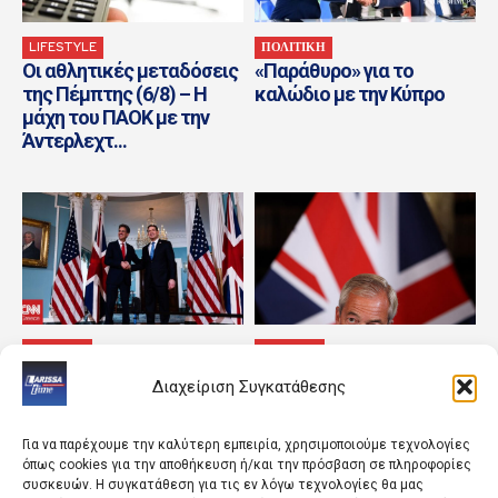
LIFESTYLE
ΠΟΛΙΤΙΚΗ
Οι αθλητικές μεταδόσεις
«Παράθυρο» για το
της Πέμπτης (6/8) – Η
καλώδιο με την Κύπρο
μάχη του ΠΑΟΚ με την
Άντερλεχτ...
ΚΟΣΜΟΣ
ΚΟΣΜΟΣ
Η ασφάλεια Ευρώπης και
«Ο εχθρός του εχθρού
Διαχείριση Συγκατάθεσης
Ουκρανίας κυριάρχησαν
μου» – Το φαινόμενο
στο τετ α τετ των ΥΠΕΞ
Μπέρναμ και το νέο
ΗΠΑ και...
ψυχόδραμα στη...
Για να παρέχουμε την καλύτερη εμπειρία, χρησιμοποιούμε τεχνολογίες
όπως cookies για την αποθήκευση ή/και την πρόσβαση σε πληροφορίες
συσκευών. Η συγκατάθεση για τις εν λόγω τεχνολογίες θα μας