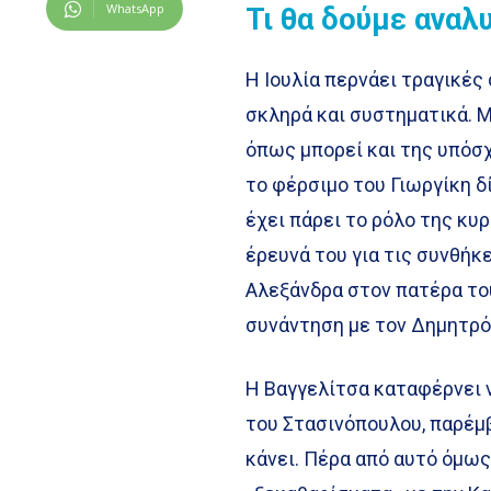
WhatsApp
Τι θα δούμε αναλ
Η Ιουλία περνάει τραγικές 
σκληρά και συστηματικά. Μ
όπως μπορεί και της υπόσχ
το φέρσιμο του Γιωργίκη δ
έχει πάρει το ρόλο της κυρ
έρευνά του για τις συνθήκ
Αλεξάνδρα στον πατέρα του
συνάντηση με τον Δημητρό κ
Η Βαγγελίτσα καταφέρνει ν
του Στασινόπουλου, παρέμβ
κάνει. Πέρα από αυτό όμως