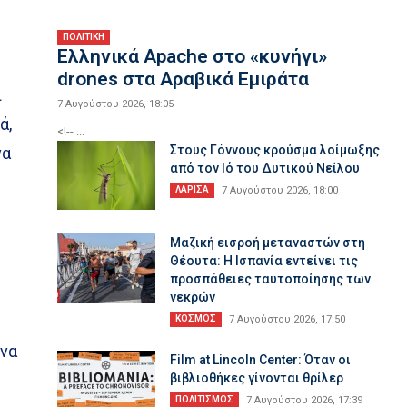
ΠΟΛΙΤΙΚΗ
Ελληνικά Apache στο «κυνήγι»
drones στα Αραβικά Εμιράτα
ι
7 Αυγούστου 2026, 18:05
ά,
<!-- ...
Στους Γόννους κρούσμα λοίμωξης
να
από τον Ιό του Δυτικού Νείλου
ΛΑΡΙΣΑ
7 Αυγούστου 2026, 18:00
Μαζική εισροή μεταναστών στη
Θέουτα: Η Ισπανία εντείνει τις
προσπάθειες ταυτοποίησης των
νεκρών
ΚΟΣΜΟΣ
7 Αυγούστου 2026, 17:50
 να
Film at Lincoln Center: Όταν οι
βιβλιοθήκες γίνονται θρίλερ
ΠΟΛΙΤΙΣΜΟΣ
7 Αυγούστου 2026, 17:39