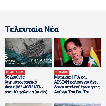
Tελευταία Nέα
ΠΟΛΙΤΙΣΜΟΣ
ΚΟΣΜΟΣ
5ο Διεθνές
Μιανμάρ: ΗΠΑ και
Κινηματογραφικό
AESEAN καλούν για άνευ
Φεστιβάλ «ΚΥΜΑΤΑ»
όρων απελευθέρωση της
στην Κεφαλονιά (audio)
Αούνγκ Σαν Σου Τσι