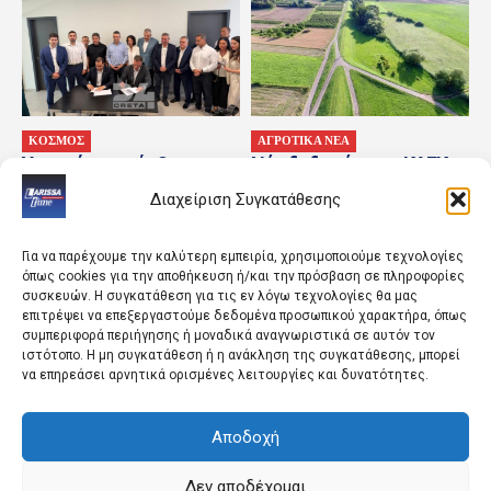
ΚΟΣΜΟΣ
ΑΓΡΟΤΙΚΑ ΝΕΑ
Υπεγράφη η σύμβαση για
Νέα δεδομένα για ΚΑΕΚ
τα συστήματα
και ΑΤΑΚ στα μισθωμένα
Διαχείριση Συγκατάθεσης
αεροναυτιλίας στο
χωράφια, που υπάρχουν
αεροδρόμιο Καστελλίου
οι εξαιρέσεις για...
Για να παρέχουμε την καλύτερη εμπειρία, χρησιμοποιούμε τεχνολογίες
όπως cookies για την αποθήκευση ή/και την πρόσβαση σε πληροφορίες
συσκευών. Η συγκατάθεση για τις εν λόγω τεχνολογίες θα μας
επιτρέψει να επεξεργαστούμε δεδομένα προσωπικού χαρακτήρα, όπως
συμπεριφορά περιήγησης ή μοναδικά αναγνωριστικά σε αυτόν τον
ιστότοπο. Η μη συγκατάθεση ή η ανάκληση της συγκατάθεσης, μπορεί
να επηρεάσει αρνητικά ορισμένες λειτουργίες και δυνατότητες.
Αποδοχή
ΠΟΛΙΤΙΚΗ
ΚΟΣΜΟΣ
Και τώρα διακοπές | Η
Καύσωνας με 48 βαθμούς
ΚΑΘΗΜΕΡΙΝΗ
Κελσίου «γονατίζει» την
Δεν αποδέχομαι