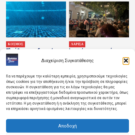
ΚΟΣΜΟΣ
ΛΑΡΙΣΑ
Ελεύθερος ο ιδιοκτήτης
Ιστορία, αρχοντικά και
του beach bar μετά τον
πολιτισμός στις πλαγιές
Διαχείριση Συγκατάθεσης
θάνατο 4χρονου στην
του Κισσάβου
πισίνα
Για να παρέχουμε την καλύτερη εμπειρία, χρησιμοποιούμε τεχνολογίες
όπως cookies για την αποθήκευση ή/και την πρόσβαση σε πληροφορίες
συσκευών. Η συγκατάθεση για τις εν λόγω τεχνολογίες θα μας
επιτρέψει να επεξεργαστούμε δεδομένα προσωπικού χαρακτήρα, όπως
συμπεριφορά περιήγησης ή μοναδικά αναγνωριστικά σε αυτόν τον
ιστότοπο. Η μη συγκατάθεση ή η ανάκληση της συγκατάθεσης, μπορεί
να επηρεάσει αρνητικά ορισμένες λειτουργίες και δυνατότητες.
Αποδοχή
ΑΘΛΗΤΙΚΑ
ΚΟΣΜΟΣ
Όταν η ΑΕΛ της Γ’ Εθνικής
Αυστραλία: Παραλίγο