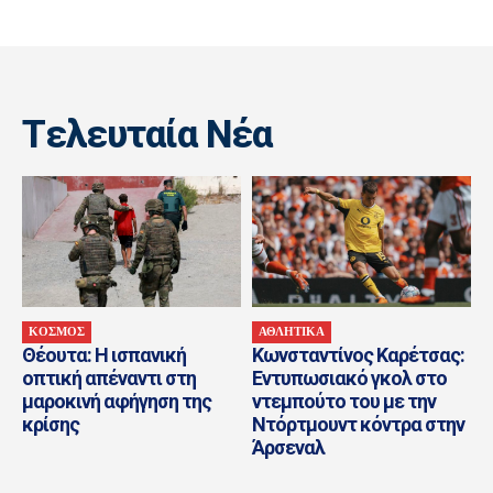
Tελευταία Nέα
ΚΟΣΜΟΣ
ΑΘΛΗΤΙΚΑ
Θέουτα: H ισπανική
Κωνσταντίνος Καρέτσας:
οπτική απέναντι στη
Εντυπωσιακό γκολ στο
μαροκινή αφήγηση της
ντεμπούτο του με την
κρίσης
Ντόρτμουντ κόντρα στην
Άρσεναλ