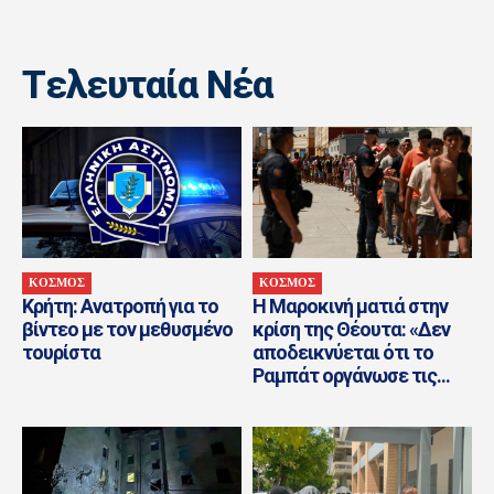
Tελευταία Nέα
ΚΟΣΜΟΣ
ΚΟΣΜΟΣ
Κρήτη: Ανατροπή για το
Η Μαροκινή ματιά στην
βίντεο με τον μεθυσμένο
κρίση της Θέουτα: «Δεν
τουρίστα
αποδεικνύεται ότι το
Ραμπάτ οργάνωσε τις...