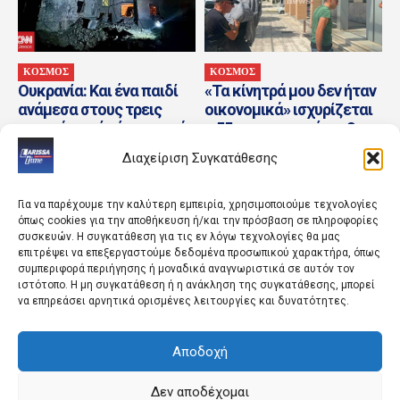
ΚΟΣΜΟΣ
ΚΟΣΜΟΣ
Ουκρανία: Και ένα παιδί
«Τα κίνητρά μου δεν ήταν
ανάμεσα στους τρεις
οικονομικά» ισχυρίζεται
νεκρούς από νέα ρωσικά
ο 55χρονος που έκρυβε τη
χτυπήματα – Επτά...
σορό του...
Διαχείριση Συγκατάθεσης
Για να παρέχουμε την καλύτερη εμπειρία, χρησιμοποιούμε τεχνολογίες
όπως cookies για την αποθήκευση ή/και την πρόσβαση σε πληροφορίες
συσκευών. Η συγκατάθεση για τις εν λόγω τεχνολογίες θα μας
επιτρέψει να επεξεργαστούμε δεδομένα προσωπικού χαρακτήρα, όπως
συμπεριφορά περιήγησης ή μοναδικά αναγνωριστικά σε αυτόν τον
ιστότοπο. Η μη συγκατάθεση ή η ανάκληση της συγκατάθεσης, μπορεί
να επηρεάσει αρνητικά ορισμένες λειτουργίες και δυνατότητες.
ΠΟΛΙΤΙΚΗ
ΚΟΣΜΟΣ
Ιωάννης Βαρβιτσιώτης
Καναδάς: Σε κατάσταση
Αποδοχή
(1933-2026): Μια ζωή στα
έκτακτης ανάγκης η
κοινά
Βρετανική Κολομβία –
Διαρκείς εντολές
Δεν αποδέχομαι