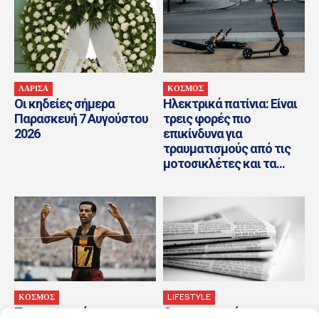
ΛΑΡΙΣΑ
ΚΟΣΜΟΣ
Οι κηδείες σήμερα
Ηλεκτρικά πατίνια: Είναι
Παρασκευή 7 Αυγούστου
τρεις φορές πιο
2026
επικίνδυνα για
τραυματισμούς από τις
μοτοσικλέτες και τα...
ΚΟΣΜΟΣ
LIFESTYLE
Τα σημαντικότερα
Οι οικονομικές