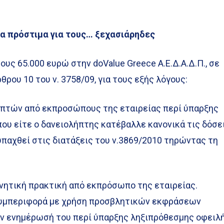
τα πρόστιμα για τους… ξεχασιάρηδες
ους 65.000 ευρώ στην doValue Greece A.E.Δ.Α.Δ.Π., σε
θρου 10 του ν. 3758/09, για τους εξής λόγους:
ών από εκπροσώπους της εταιρείας περί ύπαρξης
ου είτε ο δανειολήπτης κατέβαλλε κανονικά τις δόσε
 υπαχθεί στις διατάξεις του ν.3869/2010 τηρώντας τη
ητική πρακτική από εκπρόσωπο της εταιρείας.
συμπεριφορά με χρήση προσβλητικών εκφράσεων
ην ενημέρωσή του περί ύπαρξης ληξιπρόθεσμης οφειλή