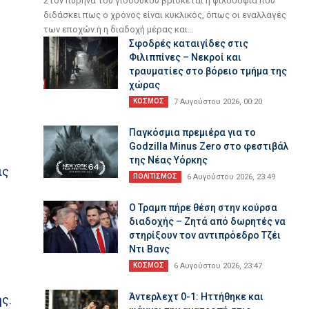
Στον πυρήνα του γιοσούκου βρίσκεται η φιλοσοφία που
διδάσκει πως ο χρόνος είναι κυκλικός, όπως οι εναλλαγές
των εποχών ή η διαδοχή μέρας και...
Σφοδρές καταιγίδες στις
Φιλιππίνες – Νεκροί και
τραυματίες στο βόρειο τμήμα της
χώρας
ΚΟΣΜΟΣ
7 Αυγούστου 2026, 00:20
Παγκόσμια πρεμιέρα για το
Godzilla Minus Zero στο φεστιβάλ
της Νέας Υόρκης
ις
ΠΟΛΙΤΙΣΜΟΣ
6 Αυγούστου 2026, 23:49
Ο Τραμπ πήρε θέση στην κούρσα
διαδοχής – Ζητά από δωρητές να
στηρίξουν τον αντιπρόεδρο Τζέι
Ντι Βανς
ΚΟΣΜΟΣ
6 Αυγούστου 2026, 23:47
Άντερλεχτ 0-1: Ηττήθηκε και
ς.