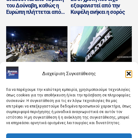
του Δούναβη, καθώς η
εξαφανιστεί από την
Ευρώπη πλήττεται από...
Κυψέλη ανήκει η σορός
ΘΕΣΣΑΛΙΑ
ΠΟΛΙΤΙΚΗ
Διαχείριση Συγκατάθεσης
Με τη στήριξη της
Υπόγειες διεργασίες στο
Περιφέρειας οι
ΠΑΣΟΚ λόγω της τρίτης
πολιτιστικές δράσεις
θέσης
Για να παρέχουμε την καλύτερη εμπειρία, χρησιμοποιούμε τεχνολογίες
όπως cookies για την αποθήκευση ή/και την πρόσβαση σε πληροφορίες
συσκευών. Η συγκατάθεση για τις εν λόγω τεχνολογίες θα μας
επιτρέψει να επεξεργαστούμε δεδομένα προσωπικού χαρακτήρα, όπως
συμπεριφορά περιήγησης ή μοναδικά αναγνωριστικά σε αυτόν τον
ιστότοπο. Η μη συγκατάθεση ή η ανάκληση της συγκατάθεσης, μπορεί
να επηρεάσει αρνητικά ορισμένες λειτουργίες και δυνατότητες.