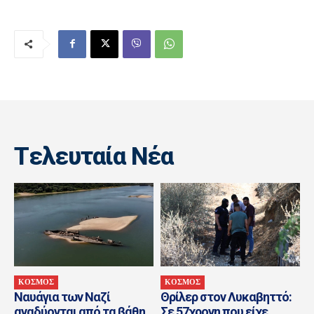
Tελευταία Nέα
ΚΟΣΜΟΣ
ΚΟΣΜΟΣ
Ναυάγια των Ναζί
Θρίλερ στον Λυκαβηττό:
αναδύονται από τα βάθη
Σε 57χρονη που είχε