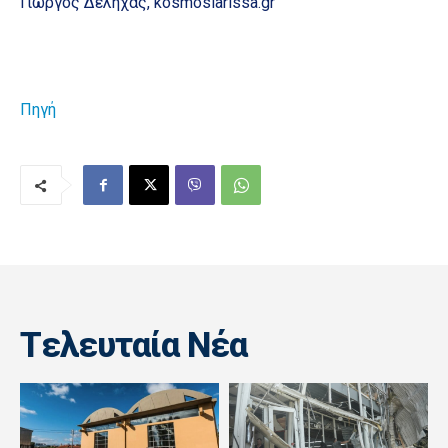
Γιώργος Δεληχάς, kosmoslarissa.gr
Πηγή
Tελευταία Nέα