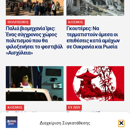
ΠΟΛΙΤΙΣΜΟΣ
ΚΟΣΜΟΣ
Παλιά βιομηχανία Ίρις:
Γκουτέρες: Να
Ένας σύγχρονος χώρος
τερματιστούν άμεσα οι
πολιτισμού που θα
επιθέσεις κατά αμάχων
φιλοξενήσει το φεστιβάλ
σε Ουκρανία και Ρωσία
«Αισχύλεια»
ΚΟΣΜΟΣ
ΕΥ ΖΗΝ
Στη ΓΑΔΑ η 46χρονη της
Γιοσούκου: Η ίδια η
Marfin – Οι πρώτες
διαδρομή είναι η
Διαχείριση Συγκατάθεσης
φωτογραφίες από την
πραγμάτωση.