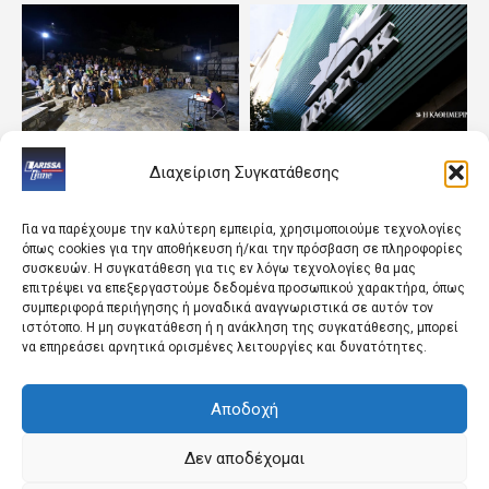
ΘΕΣΣΑΛΙΑ
ΠΟΛΙΤΙΚΗ
Διαχείριση Συγκατάθεσης
Με τη στήριξη της
Υπόγειες διεργασίες στο
Περιφέρειας οι
ΠΑΣΟΚ λόγω της τρίτης
πολιτιστικές δράσεις
θέσης
Για να παρέχουμε την καλύτερη εμπειρία, χρησιμοποιούμε τεχνολογίες
όπως cookies για την αποθήκευση ή/και την πρόσβαση σε πληροφορίες
συσκευών. Η συγκατάθεση για τις εν λόγω τεχνολογίες θα μας
επιτρέψει να επεξεργαστούμε δεδομένα προσωπικού χαρακτήρα, όπως
συμπεριφορά περιήγησης ή μοναδικά αναγνωριστικά σε αυτόν τον
ιστότοπο. Η μη συγκατάθεση ή η ανάκληση της συγκατάθεσης, μπορεί
να επηρεάσει αρνητικά ορισμένες λειτουργίες και δυνατότητες.
Αποδοχή
ΛΑΡΙΣΑ
LIFESTYLE
Επεκτείνεται η εναέρια
Η Realnews αυτής της
Δεν αποδέχομαι
αντιχαλαζική προστασία
Κυριακής