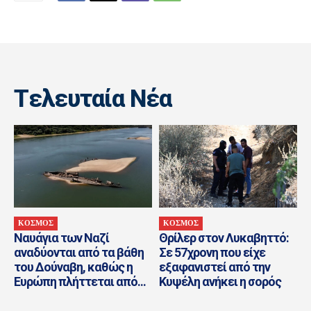
Tελευταία Nέα
ΚΟΣΜΟΣ
ΚΟΣΜΟΣ
Ναυάγια των Ναζί
Θρίλερ στον Λυκαβηττό:
αναδύονται από τα βάθη
Σε 57χρονη που είχε
του Δούναβη, καθώς η
εξαφανιστεί από την
Ευρώπη πλήττεται από...
Κυψέλη ανήκει η σορός