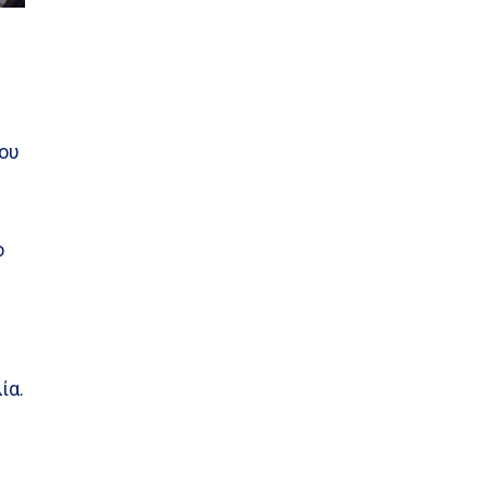
ίου
ο
ία.