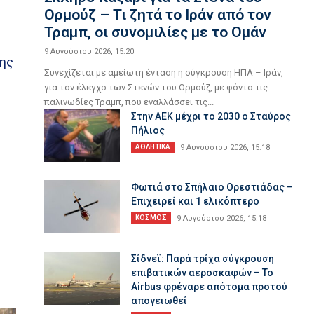
Ορμούζ – Τι ζητά το Ιράν από τον
Τραμπ, οι συνομιλίες με το Ομάν
9 Αυγούστου 2026, 15:20
της
Συνεχίζεται με αμείωτη ένταση η σύγκρουση ΗΠΑ – Ιράν,
για τον έλεγχο των Στενών του Ορμούζ, με φόντο τις
παλινωδίες Τραμπ, που εναλλάσσει τις...
Στην AEK μέχρι το 2030 ο Σταύρος
Πήλιος
ΑΘΛΗΤΙΚΑ
9 Αυγούστου 2026, 15:18
Φωτιά στο Σπήλαιο Ορεστιάδας –
Επιχειρεί και 1 ελικόπτερο
ΚΟΣΜΟΣ
9 Αυγούστου 2026, 15:18
Σίδνεϊ: Παρά τρίχα σύγκρουση
επιβατικών αεροσκαφών – Το
Airbus φρέναρε απότομα προτού
απογειωθεί