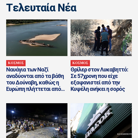
Tελευταία Nέα
ΚΟΣΜΟΣ
ΚΟΣΜΟΣ
Ναυάγια των Ναζί
Θρίλερ στον Λυκαβηττό:
αναδύονται από τα βάθη
Σε 57χρονη που είχε
του Δούναβη, καθώς η
εξαφανιστεί από την
Ευρώπη πλήττεται από...
Κυψέλη ανήκει η σορός