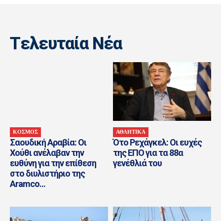
Tελευταία Nέα
ΚΟΣΜΟΣ
ΑΘΛΗΤΙΚΑ
Σαουδική Αραβία: Οι
Ότο Ρεχάγκελ: Οι ευχές
Χούθι ανέλαβαν την
της EΠΟ για τα 88α
ευθύνη για την επίθεση
γενέθλιά του
στο διυλιστήριο της
Aramco...