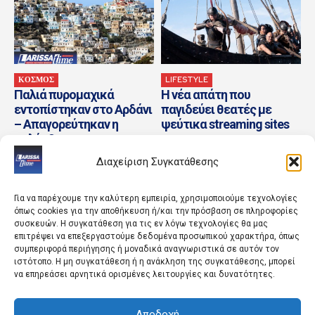
ΚΟΣΜΟΣ
LIFESTYLE
Παλιά πυρομαχικά
Η νέα απάτη που
εντοπίστηκαν στο Αρδάνι
παγιδεύει θεατές με
– Απαγορεύτηκαν η
ψεύτικα streaming sites
κολύμβηση και οι
θαλάσσιες
Διαχείριση Συγκατάθεσης
δραστηριότητες
Για να παρέχουμε την καλύτερη εμπειρία, χρησιμοποιούμε τεχνολογίες
όπως cookies για την αποθήκευση ή/και την πρόσβαση σε πληροφορίες
συσκευών. Η συγκατάθεση για τις εν λόγω τεχνολογίες θα μας
επιτρέψει να επεξεργαστούμε δεδομένα προσωπικού χαρακτήρα, όπως
συμπεριφορά περιήγησης ή μοναδικά αναγνωριστικά σε αυτόν τον
ιστότοπο. Η μη συγκατάθεση ή η ανάκληση της συγκατάθεσης, μπορεί
να επηρεάσει αρνητικά ορισμένες λειτουργίες και δυνατότητες.
ΚΟΣΜΟΣ
ΚΟΣΜΟΣ
Αποδοχή