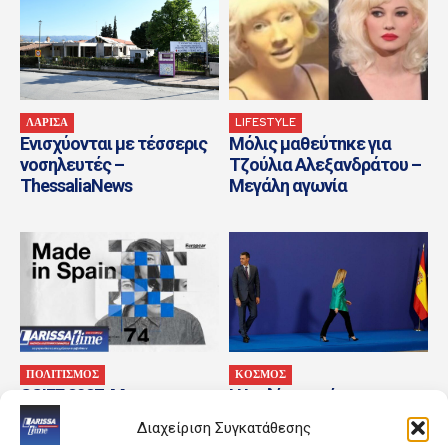
ΛΑΡΙΣΑ
LIFESTYLE
Ενισχύονται με τέσσερις
Μόλις μαθεύτnκε για
νοσηλευτές –
Τζούλια Αλεξανδράτου –
ThessaliaNews
Μεγάλη αγωνία
ΠΟΛΙΤΙΣΜΟΣ
ΚΟΣΜΟΣ
SSIFF 2027: Με
Η Ιταλία αρνείται το
Αλμοδοβάρ και 24 νέες
αίτημα της Ισπανίας να
Διαχείριση Συγκατάθεσης
Ισπανικές ταινίες
άρει τους συνοριακούς