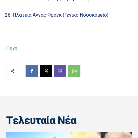
Πλατεία Άννας Φρανκ (Γενικό Νοσοκομείο)
Πηγή
Tελευταία Nέα