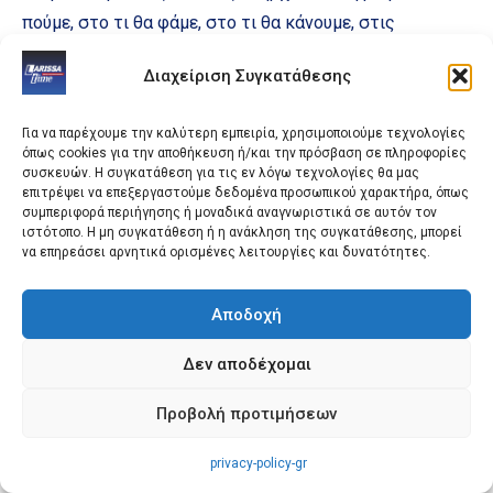
πούμε, στο τι θα φάμε, στο τι θα κάνουμε, στις
κουβέντες, στην αισιοδοξία και την πρακτικότητα
Διαχείριση Συγκατάθεσης
ταυτόχρονα για τα μελλοντικά σχέδια.
Για να παρέχουμε την καλύτερη εμπειρία, χρησιμοποιούμε τεχνολογίες
Για μένα, ευημερία δεν είναι η κόκκινη Λαμποργκίνι και
όπως cookies για την αποθήκευση ή/και την πρόσβαση σε πληροφορίες
δεν σκοπεύω να αποκτήσω ποτέ. Ευημερία είναι το να
συσκευών. Η συγκατάθεση για τις εν λόγω τεχνολογίες θα μας
επιτρέψει να επεξεργαστούμε δεδομένα προσωπικού χαρακτήρα, όπως
ζω σε τέτοια περιβάλλοντα. Με την ΕΝΕΛΠΙΣ πρακτικά
συμπεριφορά περιήγησης ή μοναδικά αναγνωριστικά σε αυτόν τον
ιστότοπο. Η μη συγκατάθεση ή η ανάκληση της συγκατάθεσης, μπορεί
φτιάχνω την κοινωνία στην οποία μου αρέσει να ζω.
να επηρεάσει αρνητικά ορισμένες λειτουργίες και δυνατότητες.
Αποδοχή
Δεν αποδέχομαι
Προβολή προτιμήσεων
privacy-policy-gr