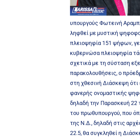
υπουργούς Φωτεινή Αραμπατ
ληφθεί με μυστική ψηφοφορ
πλειοψηφία 151 ψήφων, γε
κυβερνώσα πλειοψηφία τάσ
σχετικά με τη σύσταση εξ
παρακολουθήσεις, ο πρόεδ
στη χθεσινή Διάσκεψη ότι 
φανερής ονομαστικής ψηφο
δηλαδή την Παρασκευή 22 τ
του πρωθυπουργού, που όπ
της Ν.Δ., δηλαδή στις αρχέ
22.5, θα συγκληθεί η Διάσ