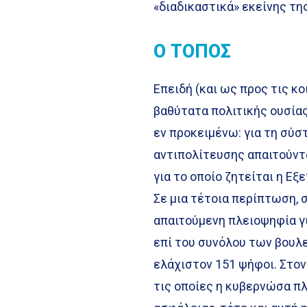
«διαδικαστικά» εκείνης τη
Ο ΤΟΠΟΣ
Επειδή (και ως προς τις κο
βαθύτατα πολιτικής ουσίας
εν προκειμένω: για τη σύσ
αντιπολίτευσης απαιτούντα
για το οποίο ζητείται η Ε
Σε μια τέτοια περίπτωση, 
απαιτούμενη πλειοψηφία γι
επί του συνόλου των βουλε
ελάχιστον 151 ψήφοι. Στο
τις οποίες η κυβερνώσα π