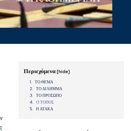
Περιεχόμενα
[hide]
ΤΟ ΘΕΜΑ
ΤΟ ΔΙΛΗΜΜΑ
ΤΟ ΠΡΟΣΩΠΟ
Ο ΤΟΠΟΣ
Η ΑΤΑΚΑ
ην
ς