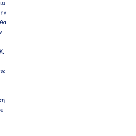
ια
ώην
 θα
ν
η
Κ,
πε
ση
ου