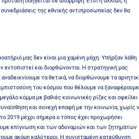
η πρόταση οδηγείται σε απόρριψη. Ετσι ή αλλιώς η
ο συνεδριάσεις της εθνικής αντιπροσωπείας δεν θα
οατήριό μας δεν είναι μια χαμένη μάχη. Υπήρξαν λάθη
υν εντοπιστεί και διορθώνονται. Η στρατηγική μας
α αναδεικνύουμε τα θετικά, να διορθώνουμε τα αρνητικ
 εμπιστοσύνη του κόσμου που θέλουμε να ξαναφέρουμ
α μεγάλο κόμμα με βαθιές κοινωνικές ρίζες και οφείλει
συναίσθηση και συνεχή επαφή με την κοινωνία, χωρίς 
 το 2019 μέχρι σήμερα ο τόπος έχει προχωρήσει
ουμε επίγνωση και των αδυναμιών και των ζητημάτων
νουμε ακόμη καλύτεροι. Η συνισταμένη κατεύθυνση,