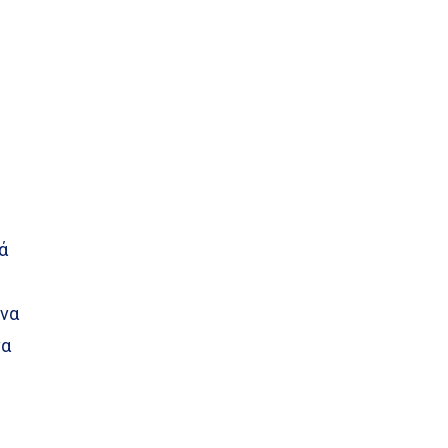
ά
ε
 να
να