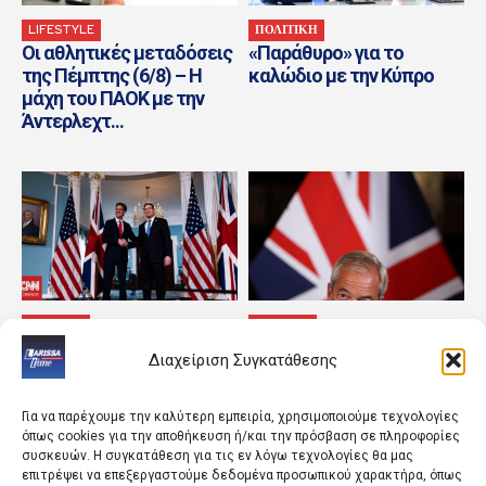
LIFESTYLE
ΠΟΛΙΤΙΚΗ
Οι αθλητικές μεταδόσεις
«Παράθυρο» για το
της Πέμπτης (6/8) – Η
καλώδιο με την Κύπρο
μάχη του ΠΑΟΚ με την
Άντερλεχτ...
ΚΟΣΜΟΣ
ΚΟΣΜΟΣ
Η ασφάλεια Ευρώπης και
«Ο εχθρός του εχθρού
Διαχείριση Συγκατάθεσης
Ουκρανίας κυριάρχησαν
μου» – Το φαινόμενο
στο τετ α τετ των ΥΠΕΞ
Μπέρναμ και το νέο
ΗΠΑ και...
ψυχόδραμα στη...
Για να παρέχουμε την καλύτερη εμπειρία, χρησιμοποιούμε τεχνολογίες
όπως cookies για την αποθήκευση ή/και την πρόσβαση σε πληροφορίες
συσκευών. Η συγκατάθεση για τις εν λόγω τεχνολογίες θα μας
επιτρέψει να επεξεργαστούμε δεδομένα προσωπικού χαρακτήρα, όπως