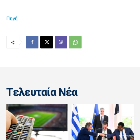
Πηγή
Tελευταία Nέα