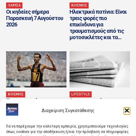
ΛΑΡΙΣΑ
ΚΟΣΜΟΣ
Οι κηδείες σήμερα
Ηλεκτρικά πατίνια: Είναι
Παρασκευή 7 Αυγούστου
τρεις φορές πιο
2026
επικίνδυνα για
τραυματισμούς από τις
μοτοσικλέτες και τα...
ΚΟΣΜΟΣ
LIFESTYLE
Τα σημαντικότερα
Οι οικονομικές
γεγονότα της ημέρας
εφημερίδες 7/8/2026
Διαχείριση Συγκατάθεσης
Για να παρέχουμε την καλύτερη εμπειρία, χρησιμοποιούμε τεχνολογίες
όπως cookies για την αποθήκευση ή/και την πρόσβαση σε πληροφορίες