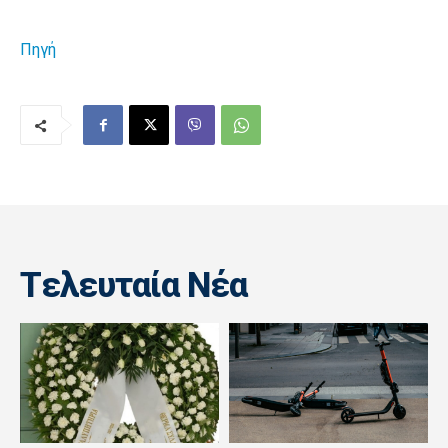
Πηγή
Tελευταία Nέα